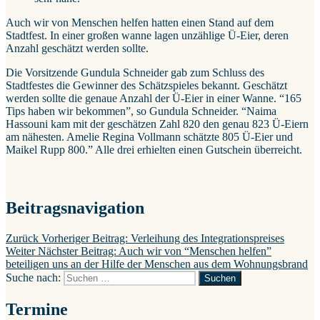
Auch wir von Menschen helfen hatten einen Stand auf dem
Stadtfest. In einer großen wanne lagen unzählige Ü-Eier, deren
Anzahl geschätzt werden sollte.
Die Vorsitzende Gundula Schneider gab zum Schluss des
Stadtfestes die Gewinner des Schätzspieles bekannt. Geschätzt
werden sollte die genaue Anzahl der Ü-Eier in einer Wanne. “165
Tips haben wir bekommen”, so Gundula Schneider. “Naima
Hassouni kam mit der geschätzen Zahl 820 den genau 823 Ü-Eiern
am nähesten. Amelie Regina Vollmann schätzte 805 Ü-Eier und
Maikel Rupp 800.” Alle drei erhielten einen Gutschein überreicht.
Beitragsnavigation
Zurück
Vorheriger Beitrag:
Verleihung des Integrationspreises
Weiter
Nächster Beitrag:
Auch wir von “Menschen helfen”
beteiligen uns an der Hilfe der Menschen aus dem Wohnungsbrand
Suche nach:
Suchen
Termine