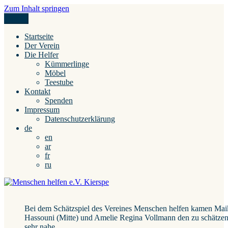
Zum Inhalt springen
Menü
Menschen helfen e.V. Kierspe
Startseite
Der Verein
Die Helfer
Kümmerlinge
Möbel
Teestube
Kontakt
Spenden
Impressum
Datenschutzerklärung
de
en
ar
fr
ru
Bei dem Schätzspiel des Vereines Menschen helfen kamen Ma
Hassouni (Mitte) und Amelie Regina Vollmann den zu schätze
sehr nahe.