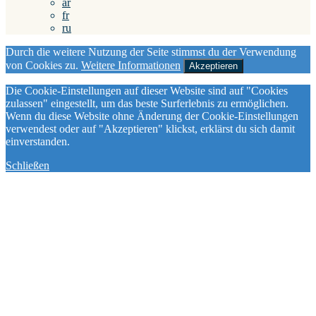
ar
fr
ru
Durch die weitere Nutzung der Seite stimmst du der Verwendung
von Cookies zu.
Weitere Informationen
Akzeptieren
Die Cookie-Einstellungen auf dieser Website sind auf "Cookies
zulassen" eingestellt, um das beste Surferlebnis zu ermöglichen.
Wenn du diese Website ohne Änderung der Cookie-Einstellungen
verwendest oder auf "Akzeptieren" klickst, erklärst du sich damit
einverstanden.
Schließen