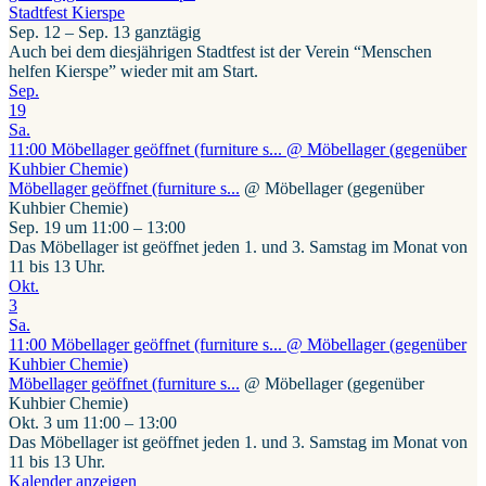
Stadtfest Kierspe
Sep. 12 – Sep. 13
ganztägig
Auch bei dem diesjährigen Stadtfest ist der Verein “Menschen
helfen Kierspe” wieder mit am Start.
Sep.
19
Sa.
11:00
Möbellager geöffnet (furniture s...
@ Möbellager (gegenüber
Kuhbier Chemie)
Möbellager geöffnet (furniture s...
@ Möbellager (gegenüber
Kuhbier Chemie)
Sep. 19 um 11:00 – 13:00
Das Möbellager ist geöffnet jeden 1. und 3. Samstag im Monat von
11 bis 13 Uhr.
Okt.
3
Sa.
11:00
Möbellager geöffnet (furniture s...
@ Möbellager (gegenüber
Kuhbier Chemie)
Möbellager geöffnet (furniture s...
@ Möbellager (gegenüber
Kuhbier Chemie)
Okt. 3 um 11:00 – 13:00
Das Möbellager ist geöffnet jeden 1. und 3. Samstag im Monat von
11 bis 13 Uhr.
Kalender anzeigen