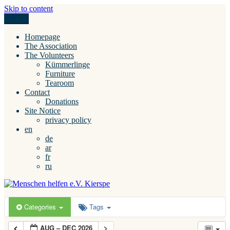
Skip to content
Menu
Menschen helfen e.V. Kierspe
Homepage
The Association
The Volunteers
Kümmerlinge
Furniture
Tearoom
Contact
Donations
Site Notice
privacy policy
en
de
ar
fr
ru
Categories
Tags
AUG – DEC 2026