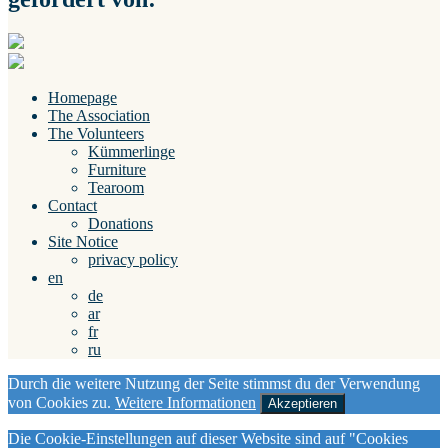
Homepage
The Association
The Volunteers
Kümmerlinge
Furniture
Tearoom
Contact
Donations
Site Notice
privacy policy
en
de
ar
fr
ru
Durch die weitere Nutzung der Seite stimmst du der Verwendung
von Cookies zu.
Weitere Informationen
Akzeptieren
Die Cookie-Einstellungen auf dieser Website sind auf "Cookies