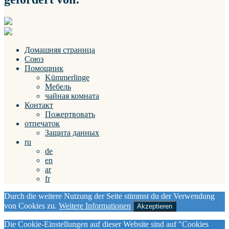
Домашняя страница
Союз
Помощник
Kümmerlinge
Мебель
чайная комната
Контакт
Пожертвовать
отпечаток
Защита данных
ru
de
en
ar
fr
Durch die weitere Nutzung der Seite stimmst du der Verwendung
von Cookies zu.
Weitere Informationen
Akzeptieren
Die Cookie-Einstellungen auf dieser Website sind auf "Cookies