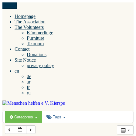
Skip
Menu
Menschen helfen e.V. Kierspe
to
content
Homepage
The Association
The Volunteers
Kümmerlinge
Furniture
Tearoom
Contact
Donations
Site Notice
privacy policy
en
de
ar
fr
ru
Categories
Tags