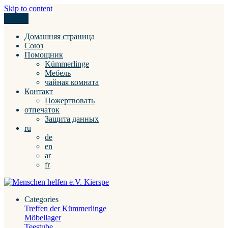
Skip to content
Menu
Menschen helfen e.V. Kierspe
Домашняя страница
Союз
Помощник
Kümmerlinge
Мебель
чайная комната
Контакт
Пожертвовать
отпечаток
Защита данных
ru
de
en
ar
fr
Categories
Treffen der Kümmerlinge
Möbellager
Teestube