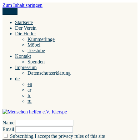
Zum Inhalt springen
Menü
Menschen helfen e.V. Kierspe
Startseite
Der Verein
Die Helfer
Kümmerlinge
Möbel
Teestube
Kontakt
Spenden
Impressum
Datenschutzerklärung
de
en
ar
fr
ru
Name
Email
Subscribing I accept the privacy rules of this site