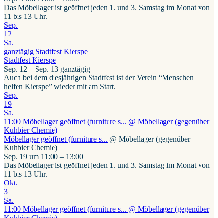
Das Möbellager ist geöffnet jeden 1. und 3. Samstag im Monat von
11 bis 13 Uhr.
Sep.
12
Sa.
ganztägig
Stadtfest Kierspe
Stadtfest Kierspe
Sep. 12 – Sep. 13
ganztägig
Auch bei dem diesjährigen Stadtfest ist der Verein “Menschen
helfen Kierspe” wieder mit am Start.
Sep.
19
Sa.
11:00
Möbellager geöffnet (furniture s...
@ Möbellager (gegenüber
Kuhbier Chemie)
Möbellager geöffnet (furniture s...
@ Möbellager (gegenüber
Kuhbier Chemie)
Sep. 19 um 11:00 – 13:00
Das Möbellager ist geöffnet jeden 1. und 3. Samstag im Monat von
11 bis 13 Uhr.
Okt.
3
Sa.
11:00
Möbellager geöffnet (furniture s...
@ Möbellager (gegenüber
Kuhbier Chemie)