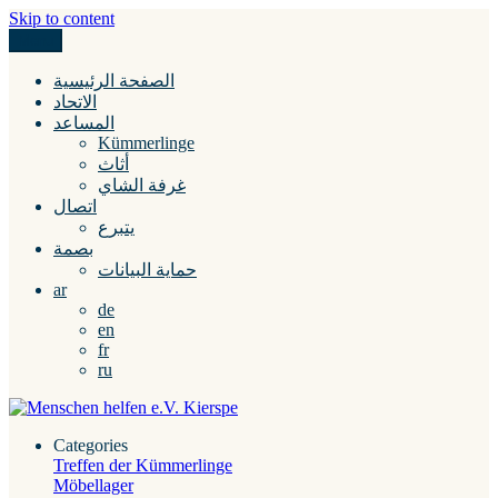
Skip to content
Menu
Menschen helfen e.V. Kierspe
الصفحة الرئيسية
الاتحاد
المساعد
Kümmerlinge
أثاث
غرفة الشاي
اتصال
يتبرع
بصمة
حماية البيانات
ar
de
en
fr
ru
Categories
Treffen der Kümmerlinge
Möbellager