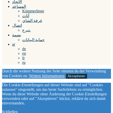
الاتحاد
المساعد
Kümmerlinge
أثاث
غرفة الشاي
اتصال
يتبرع
بصمة
حماية البيانات
ar
de
en
fr
ru
Durch die weitere Nutzung der Seite stimmst du der Verwendung
von Cookies zu.
Weitere Informationen
Akzeptieren
Die Cookie-Einstellungen auf dieser Website sind auf "Cookies
zulassen" eingestellt, um das beste Surferlebnis zu ermöglichen.
Wenn du diese Website ohne Änderung der Cookie-Einstellungen
verwendest oder auf "Akzeptieren" klickst, erklärst du sich damit
einverstanden.
Schließen