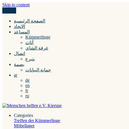
Skip to content
Menu
Menschen helfen e.V. Kierspe
الصفحة الرئيسية
الاتحاد
المساعد
Kümmerlinge
أثاث
غرفة الشاي
اتصال
يتبرع
بصمة
حماية البيانات
ar
de
en
fr
ru
Categories
Treffen der Kümmerlinge
Möbellager