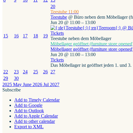
20
Teestube
11:00
Teestube
@ Büro neben dem Möbellager (fur
Jun 20 @ 11:00 – 13:00
Tickets
15
16
17
18
19
Teestube neben dem Möbellager
Möbellager geöffnet (furniture store opened
Möbellager geöffnet (furniture store opened
Jun 20 @ 11:00 – 13:00
Tickets
Das Möbellager ist geöffnet jeden 1. und 3
22
23
24
25
26
27
29
30
2025
May
June 2026
Jul
2027
Subscribe
Add to Timely Calendar
Add to Google
Add to Outlook
Add to Apple Calendar
Add to other calendar
Export to XML