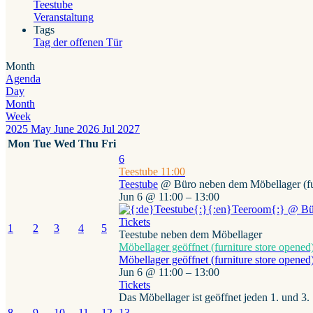
Teestube
Veranstaltung
Tags
Tag der offenen Tür
Month
Agenda
Day
Month
Week
2025
May
June 2026
Jul
2027
Mon
Tue
Wed
Thu
Fri
6
Teestube
11:00
Teestube
@ Büro neben dem Möbellager (fur
Jun 6 @ 11:00 – 13:00
Tickets
1
2
3
4
5
Teestube neben dem Möbellager
Möbellager geöffnet (furniture store opened
Möbellager geöffnet (furniture store opened
Jun 6 @ 11:00 – 13:00
Tickets
Das Möbellager ist geöffnet jeden 1. und 3
8
9
10
11
12
13