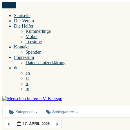
Zum
Menü
Menschen helfen e.V. Kierspe
Inhalt
springen
Startseite
Der Verein
Die Helfer
Kümmerlinge
Möbel
Teestube
Kontakt
Spenden
Impressum
Datenschutzerklärung
de
en
ar
fr
ru
Kategorien
Schlagwörter
17. APRIL 2026