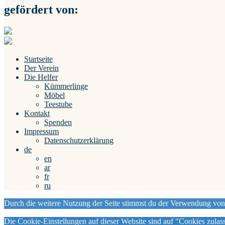
gefördert von:
Startseite
Der Verein
Die Helfer
Kümmerlinge
Möbel
Teestube
Kontakt
Spenden
Impressum
Datenschutzerklärung
de
en
ar
fr
ru
Durch die weitere Nutzung der Seite stimmst du der Verwendung vo
Die Cookie-Einstellungen auf dieser Website sind auf "Cookies zulas